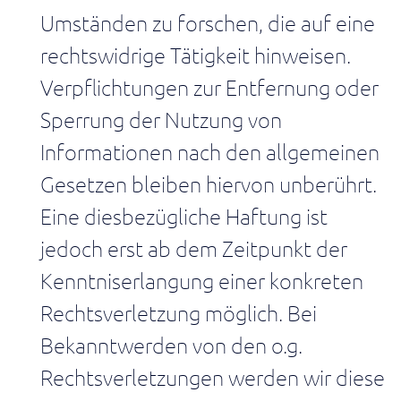
steuern
Umständen zu forschen, die auf eine
Produktion
rechtswidrige Tätigkeit hinweisen.
Abläufe
im
Verpflichtungen zur Entfernung oder
Shopfloor
Sperrung der Nutzung von
transparent
machen
Informationen nach den allgemeinen
und
verbessern
Gesetzen bleiben hiervon unberührt.
Planer
Eine diesbezügliche Haftung ist
Material,
Termine
jedoch erst ab dem Zeitpunkt der
und
Prioritäten
Kenntniserlangung einer konkreten
entlang
Rechtsverletzung möglich. Bei
des
Wertstroms
Bekanntwerden von den o.g.
steuern.
Rechtsverletzungen werden wir diese
Supply