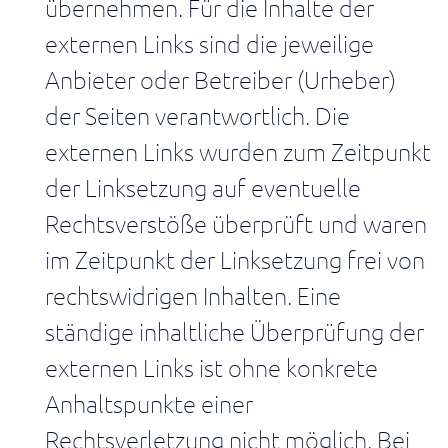
übernehmen. Für die Inhalte der
und
steuern
externen Links sind die jeweilige
Systeme
Anbieter oder Betreiber (Urheber)
&
der Seiten verantwortlich. Die
Daten
Daten
externen Links wurden zum Zeitpunkt
nutzen,
um
der Linksetzung auf eventuelle
den
Wertstrom
Rechtsverstöße überprüft und waren
direkt
zu
im Zeitpunkt der Linksetzung frei von
steuern
rechtswidrigen Inhalten. Eine
nach
ständige inhaltliche Überprüfung der
Bereichen
externen Links ist ohne konkrete
Produktion
Anhaltspunkte einer
&
IIoT
Rechtsverletzung nicht möglich. Bei