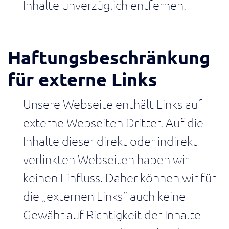
Chain
Inhalte unverzüglich entfernen.
Materialflüsse
über
Werke
hinweg
sichtbar
Haftungsbeschränkung
machen
für externe Links
Operational
Excellence
Unsere Webseite enthält Links auf
Verbesserungspotenziale
im
externe Webseiten Dritter. Auf die
Wertstrom
systematisch
Inhalte dieser direkt oder indirekt
erkennen
verlinkten Webseiten haben wir
Controlling
keinen Einfluss. Daher können wir für
/
Finance
die „externen Links“ auch keine
Kennzahlen
Gewähr auf Richtigkeit der Inhalte
im
Wertstrom