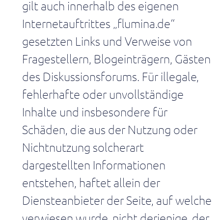
Compliance
gilt auch innerhalb des eigenen
im
Internetauftrittes „flumina.de“
Wertstrom
transparent
gesetzten Links und Verweise von
machen
Fragestellern, Blogeinträgern, Gästen
Steuerung
des Diskussionsforums. Für illegale,
&
Verbesserung
fehlerhafte oder unvollständige
Shopfloor
Inhalte und insbesondere für
Alle
sehen
Schäden, die aus der Nutzung oder
das
gleiche
Nichtnutzung solcherart
Bild.
Alle
dargestellten Informationen
arbeiten
entstehen, haftet allein der
am
Richtigen.
Diensteanbieter der Seite, auf welche
Alle
verbessern
verwiesen wurde, nicht derjenige, der
den