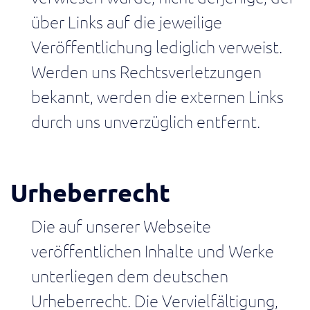
Wertstrom.
über Links auf die jeweilige
Operational
Veröffentlichung lediglich verweist.
Excellenz
Werden uns Rechtsverletzungen
Performance
im
bekannt, werden die externen Links
Wertstrom
messbar
durch uns unverzüglich entfernt.
machen
End-
to-
End
Urheberrecht
Wertstrom
Transparenz
Die auf unserer Webseite
vom
Lieferant
veröffentlichen Inhalte und Werke
bis
unterliegen dem deutschen
zur
Lieferung
Urheberrecht. Die Vervielfältigung,