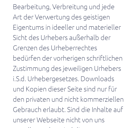
Process
Bearbeitung, Verbreitung und jede
Optimization
Twin
Art der Verwertung des geistigen
Prozesse
Eigentums in ideeller und materieller
simulieren,
analysieren
Sicht des Urhebers außerhalb der
und
kontinuierlich
Grenzen des Urheberrechtes
verbessern.
bedürfen der vorherigen schriftlichen
Zustimmung des jeweiligen Urhebers
i.S.d. Urhebergesetzes. Downloads
und Kopien dieser Seite sind nur für
den privaten und nicht kommerziellen
Gebrauch erlaubt. Sind die Inhalte auf
unserer Webseite nicht von uns