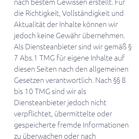
nach bestem Gewissen erstellt. Für
Wertstromsystem.
erweitern.
steuerbar
die Richtigkeit, Vollständigkeit und
machen.
Data-
Mining
Aktualität der Inhalte können wir
Wertstrom
Strukturierte
kontinuierlich
jedoch keine Gewähr übernehmen.
Datenmodelle
verbessern
für
Als Diensteanbieter sind wir gemäß §
Verbesserungspotenziale
Industrial
datenbasiert
Intelligence.
7 Abs.1 TMG für eigene Inhalte auf
erkennen
und
diesen Seiten nach den allgemeinen
umsetzen.
Gesetzen verantwortlich. Nach §§ 8
nach
bis 10 TMG sind wir als
Rollen
Diensteanbieter jedoch nicht
Geschäftsführung
verpflichtet, übermittelte oder
Den
gesamten
gespeicherte fremde Informationen
Wertstrom
verstehen
zu überwachen oder nach
und