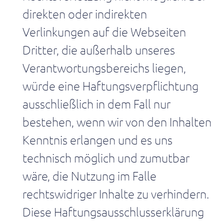
Maschinen,
direkten oder indirekten
Sensoren
und
Verlinkungen auf die Webseiten
direkte
Datenerfassung
Dritter, die außerhalb unseres
mit
Flumen
Verantwortungsbereichs liegen,
Dots
würde eine Haftungsverpflichtung
MES
ausschließlich in dem Fall nur
Alternative
zu
bestehen, wenn wir von den Inhalten
klassischen
MES-
Kenntnis erlangen und es uns
Systemen
technisch möglich und zumutbar
CO2
/
wäre, die Nutzung im Falle
ESG
rechtswidriger Inhalte zu verhindern.
CO2,
Lieferketten
Diese Haftungsausschlusserklärung
und